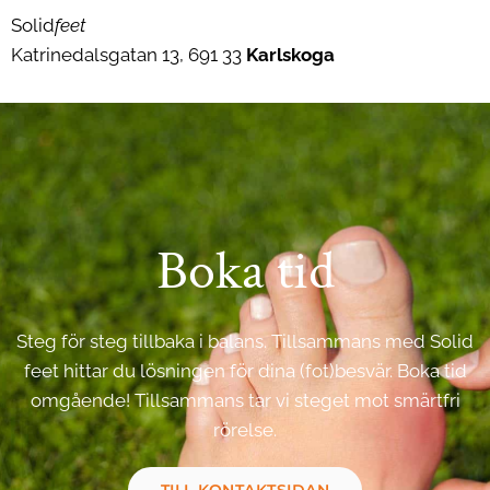
Solid
feet
Katrinedalsgatan 13, 691 33
Karlskoga
Boka tid
Steg för steg tillbaka i balans. Tillsammans med Solid
feet hittar du lösningen för dina (fot)besvär. Boka tid
omgående! Tillsammans tar vi steget mot smärtfri
rörelse.
TILL KONTAKTSIDAN