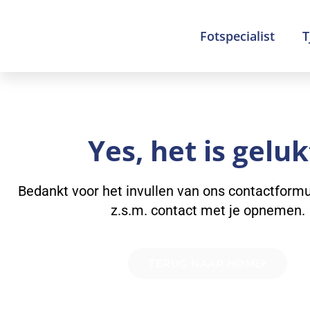
Ga
naar
Fotspecialist
T
de
inhoud
Yes, het is geluk
Bedankt voor het invullen van ons contactformu
z.s.m. contact met je opnemen.
TERUG NAAR HOME